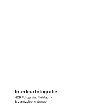
COMING
HOME
FEELS LIKE
MAGIC
Interieurfotografie
HDR Fotografie, Mehfach-
& Langzeibelichtungen